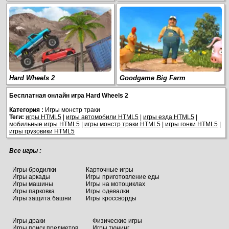
Hard Wheels 2
Goodgame Big Farm
Бесплатная онлайн игра Hard Wheels 2
Категория :
Игры монстр траки
Теги:
игры HTML5
|
игры автомобили HTML5
|
игры езда HTML5
|
мобильные игры HTML5
|
игры монстр траки HTML5
|
игры гонки HTML5
|
игры грузовики HTML5
Все игры :
Игры бродилки
Карточные игры
Игры аркады
Игры приготовление еды
Игры машины
Игры на мотоциклах
Игры парковка
Игры одевалки
Игры защита башни
Игры кроссворды
Игры драки
Физические игры
Игры поиск предметов
Игры тюнинг