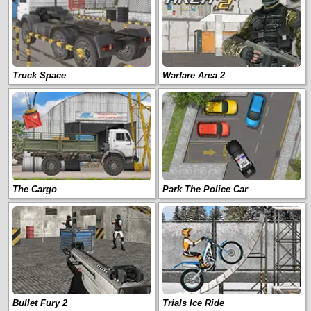
Truck Space
Warfare Area 2
The Cargo
Park The Police Car
Bullet Fury 2
Trials Ice Ride