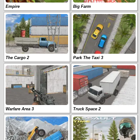
Empire
Big Farm
The Cargo 2
Park The Taxi 3
Warfare Area 3
Truck Space 2