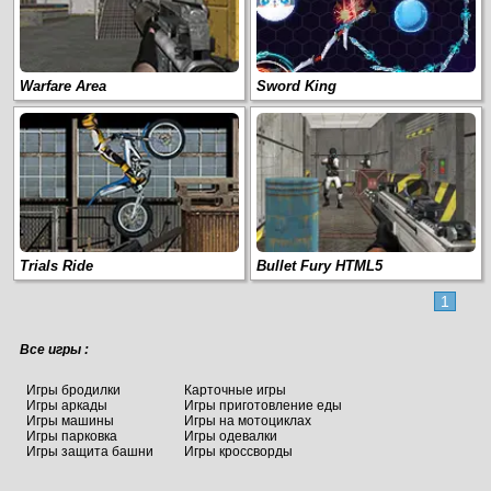
Warfare Area
Sword King
Trials Ride
Bullet Fury HTML5
1
Все игры :
Игры бродилки
Карточные игры
Игры аркады
Игры приготовление еды
Игры машины
Игры на мотоциклах
Игры парковка
Игры одевалки
Игры защита башни
Игры кроссворды