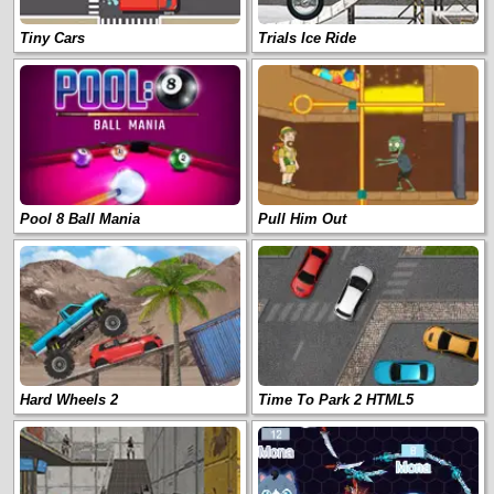
Tiny Cars
Trials Ice Ride
Pool 8 Ball Mania
Pull Him Out
Hard Wheels 2
Time To Park 2 HTML5